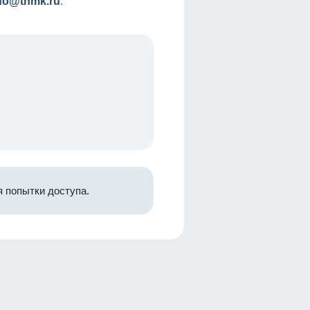
nfo@tnmk.ru
.
 попытки доступа.