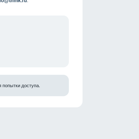
nfo@tnmk.ru
.
 попытки доступа.