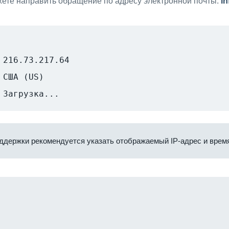
ете направить обращение по адресу электронной почты:
i
216.73.217.64
США (US)
Загрузка...
ддержки рекомендуется указать отображаемый IP-адрес и время