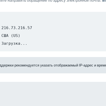
ете направить обращение по адресу электронной почты:
i
216.73.216.57
США (US)
Загрузка...
ддержки рекомендуется указать отображаемый IP-адрес и время