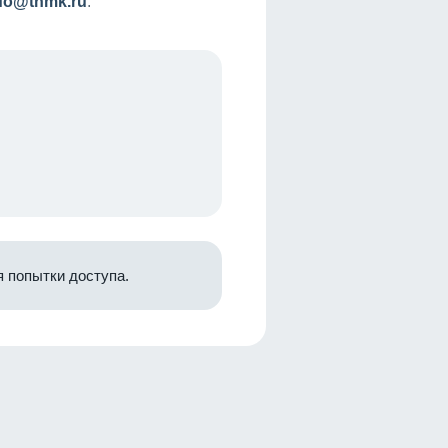
nfo@tnmk.ru
.
 попытки доступа.