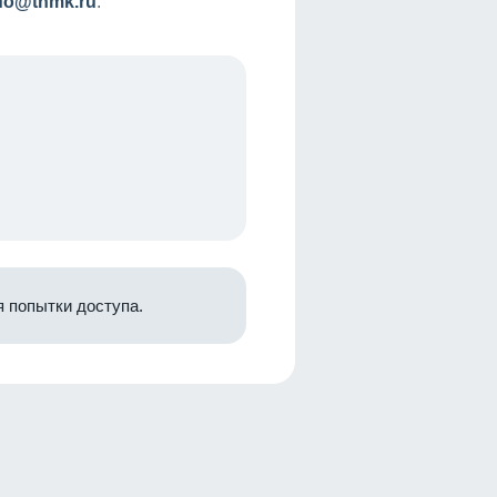
nfo@tnmk.ru
.
 попытки доступа.