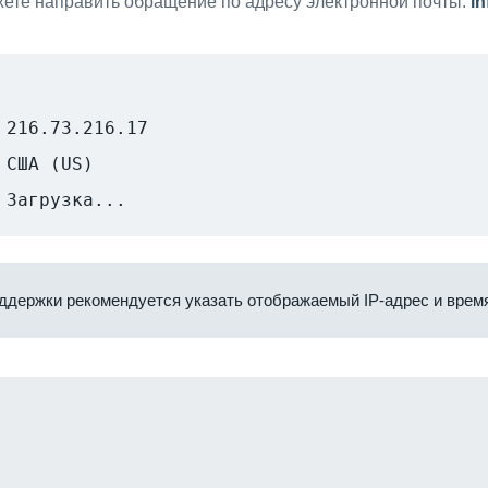
ете направить обращение по адресу электронной почты:
i
216.73.216.17
США (US)
Загрузка...
ддержки рекомендуется указать отображаемый IP-адрес и время