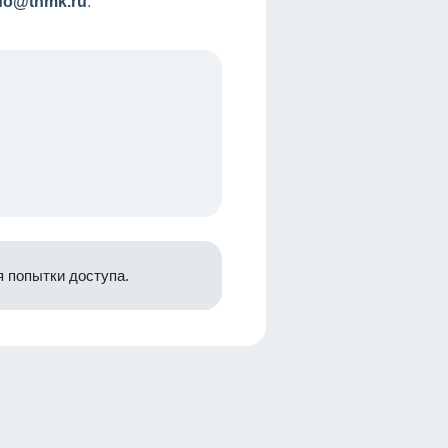
nfo@tnmk.ru
.
 попытки доступа.