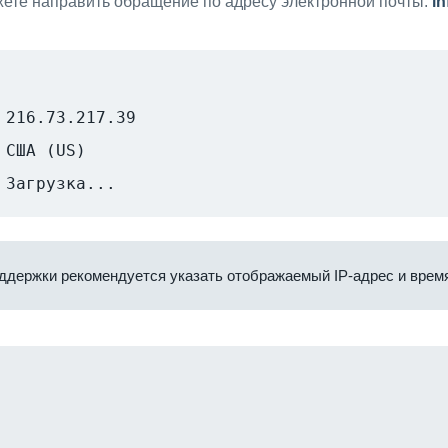
ете направить обращение по адресу электронной почты:
i
216.73.217.39
США (US)
Загрузка...
ддержки рекомендуется указать отображаемый IP-адрес и время