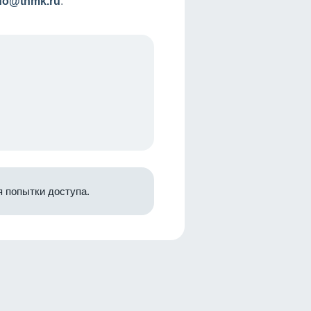
nfo@tnmk.ru
.
 попытки доступа.